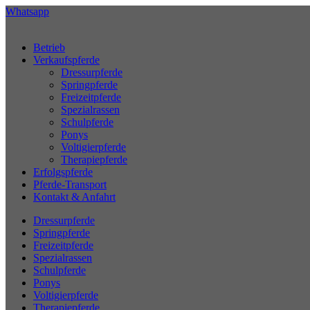
Zum
Whatsapp
Inhalt
springen
Betrieb
Verkaufspferde
Dressurpferde
Springpferde
Freizeitpferde
Spezialrassen
Schulpferde
Ponys
Voltigierpferde
Therapiepferde
Erfolgspferde
Pferde-Transport
Kontakt & Anfahrt
Dressurpferde
Springpferde
Freizeitpferde
Spezialrassen
Schulpferde
Ponys
Voltigierpferde
Therapiepferde