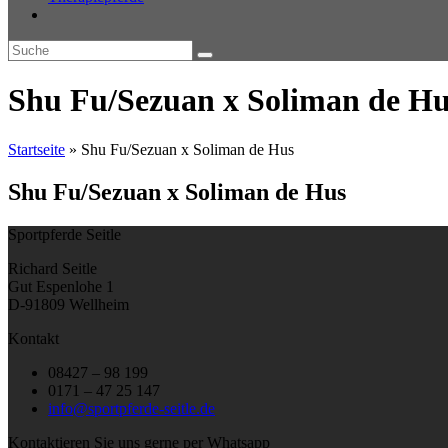
Shu Fu/Sezuan x Soliman de Hu
Startseite
»
Shu Fu/Sezuan x Soliman de Hus
Shu Fu/Sezuan x Soliman de Hus
Sportpferde Seitle
Richard Seitle
Gut Espenlohe 1
D-91809 Wellheim
Kontakt
08427 – 98 199
0171 – 47 25 147
info@sportpferde-seitle.de
Kontaktieren Sie uns gerne per Whatsapp