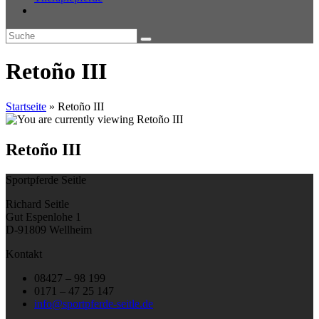
Retoño III
Startseite
»
Retoño III
Retoño III
Sportpferde Seitle
Richard Seitle
Gut Espenlohe 1
D-91809 Wellheim
Kontakt
08427 – 98 199
0171 – 47 25 147
info@sportpferde-seitle.de