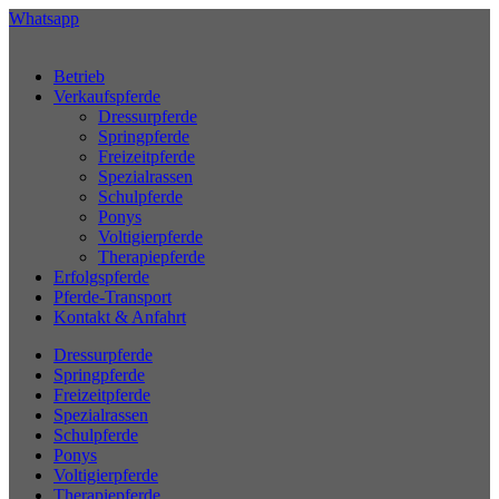
Zum
Whatsapp
Inhalt
springen
Betrieb
Verkaufspferde
Dressurpferde
Springpferde
Freizeitpferde
Spezialrassen
Schulpferde
Ponys
Voltigierpferde
Therapiepferde
Erfolgspferde
Pferde-Transport
Kontakt & Anfahrt
Dressurpferde
Springpferde
Freizeitpferde
Spezialrassen
Schulpferde
Ponys
Voltigierpferde
Therapiepferde